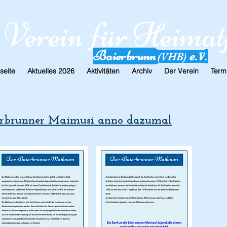
Verein für Heimat
Baierbrunn
.
(VHB)
e.V
seite
Aktuelles 2026
Aktivitäten
Archiv
Der Verein
Term
ierbrunner Maimusi anno dazumal