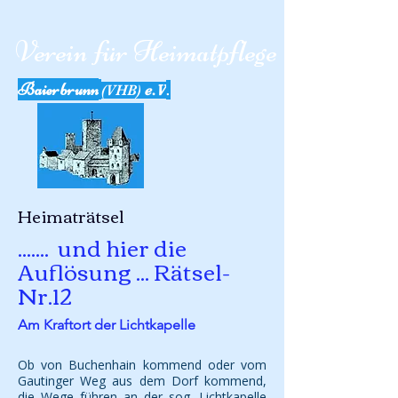
Verein für Heimatpfleg
e
Baierbrunn
.
(VHB)
e.V
Heimaträtsel
....... und hier die
Auflösung ... Rätsel-
Nr.12
Am Kraftort der Lichtkapelle
Ob von Buchenhain kommend oder vom
Gautinger Weg aus dem Dorf kommend,
die Wege führen an der sog. Lichtkapelle